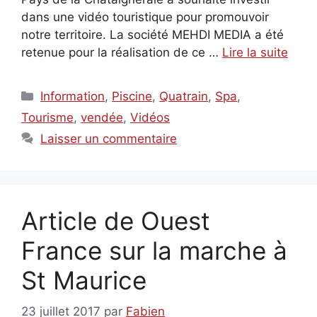
dans une vidéo touristique pour promouvoir
notre territoire. La société MEHDI MEDIA a été
retenue pour la réalisation de ce …
Lire la suite
Catégories
Information
,
Piscine
,
Quatrain
,
Spa
,
Tourisme
,
vendée
,
Vidéos
Laisser un commentaire
Article de Ouest
France sur la marche à
St Maurice
23 juillet 2017
par
Fabien