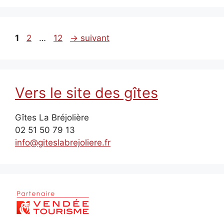
Page
Page
Page
1
2
…
12
→
suivant
Vers le site des gîtes
Gîtes La Bréjolière
02 51 50 79 13
info@giteslabrejoliere.fr