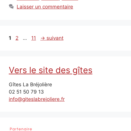
Laisser un commentaire
Page
Page
Page
1
2
…
11
→
suivant
Vers le site des gîtes
Gîtes La Bréjolière
02 51 50 79 13
info@giteslabrejoliere.fr