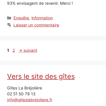
93% envisagent de revenir. Merci !
Catégories
Enquête
,
Information
Laisser un commentaire
Page
Page
1
2
→
suivant
Vers le site des gîtes
Gîtes La Bréjolière
02 51 50 79 13
info@giteslabrejoliere.fr