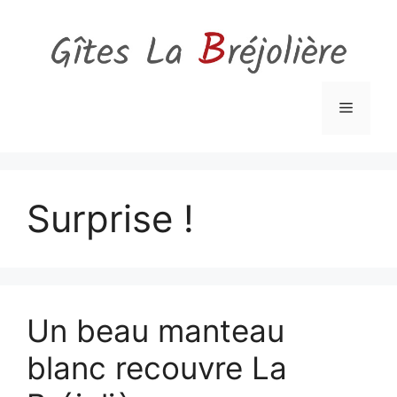
Aller
au
contenu
Menu
Surprise !
Un beau manteau
blanc recouvre La