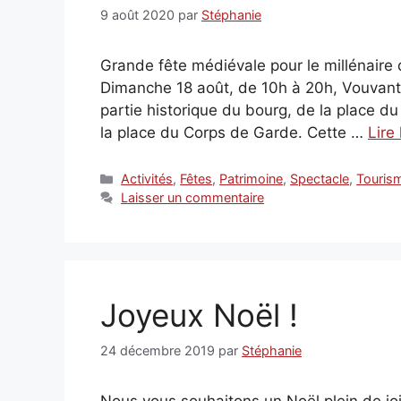
9 août 2020
par
Stéphanie
Grande fête médiévale pour le millénaire 
Dimanche 18 août, de 10h à 20h, Vouvant
partie historique du bourg, de la place du 
la place du Corps de Garde. Cette …
Lire 
Catégories
Activités
,
Fêtes
,
Patrimoine
,
Spectacle
,
Touris
Laisser un commentaire
Joyeux Noël !
24 décembre 2019
par
Stéphanie
Nous vous souhaitons un Noël plein de joie