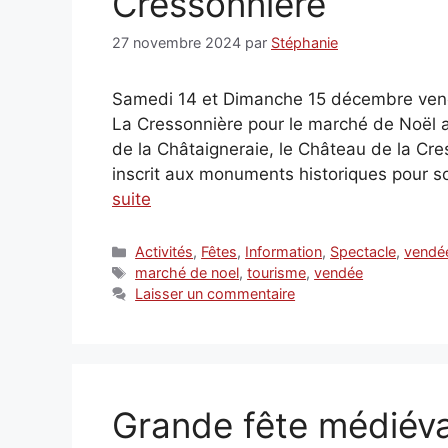
Cressonnière
27 novembre 2024
par
Stéphanie
Samedi 14 et Dimanche 15 décembre vene
La Cressonnière pour le marché de Noël 
de la Châtaigneraie, le Château de la Cre
inscrit aux monuments historiques pour 
suite
Catégories
Activités
,
Fêtes
,
Information
,
Spectacle
,
vendé
Étiquettes
marché de noel
,
tourisme
,
vendée
Laisser un commentaire
Grande fête médiéva