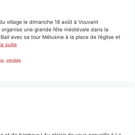
du village le dimanche 18 août à Vouvant
 organise une grande fête médiévale dans la
Bail avec sa tour Mélusine à la place de l’église et
la suite
me
,
vendée
 et de bonheur ! Au plaisir de vous accueillir à La