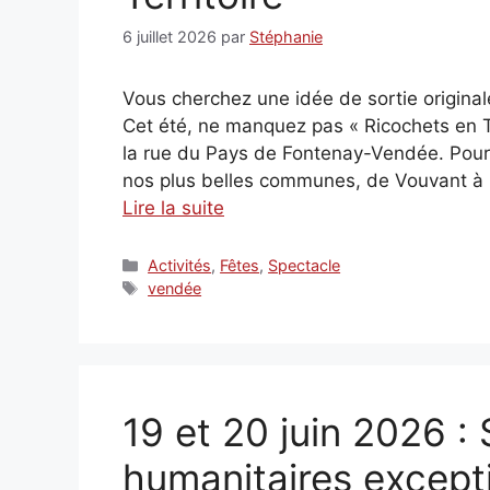
6 juillet 2026
par
Stéphanie
Vous cherchez une idée de sortie origin
Cet été, ne manquez pas « Ricochets en Ter
la rue du Pays de Fontenay-Vendée. Pour
nos plus belles communes, de Vouvant à
Lire la suite
Catégories
Activités
,
Fêtes
,
Spectacle
Étiquettes
vendée
19 et 20 juin 2026 :
humanitaires except