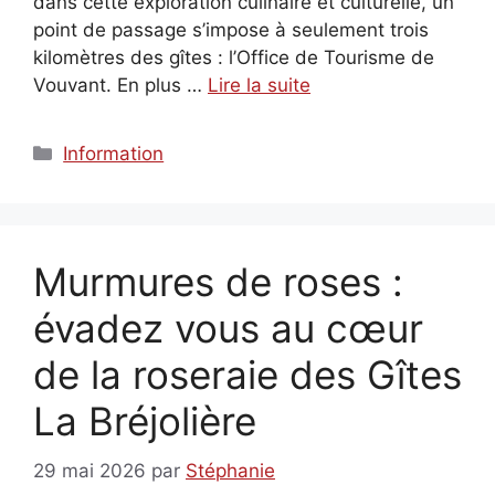
dans cette exploration culinaire et culturelle, un
point de passage s’impose à seulement trois
kilomètres des gîtes : l’Office de Tourisme de
Vouvant. En plus …
Lire la suite
Catégories
Information
Murmures de roses :
évadez vous au cœur
de la roseraie des Gîtes
La Bréjolière
29 mai 2026
par
Stéphanie