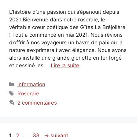
L’histoire d’une passion qui s’épanouit depuis
2021 Bienvenue dans notre roseraie, le
véritable cœur poétique des Gîtes La Bréjolière
! Tout a commencé en mai 2021. Nous rêvions
d’offrir à nos voyageurs un havre de paix où la
nature s’exprimerait avec élégance. Nous avons
alors installé une grande gloriette en fer forgé
et dessiné les …
Lire la suite
Catégories
Information
Étiquettes
Roseraie
2 commentaires
Page
Page
Page
1
2
…
33
→
suivant