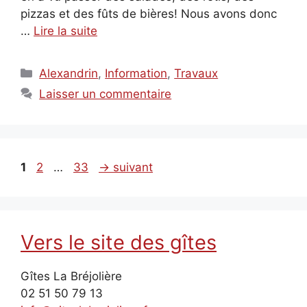
pizzas et des fûts de bières! Nous avons donc
…
Lire la suite
Catégories
Alexandrin
,
Information
,
Travaux
Laisser un commentaire
Page
Page
Page
1
2
…
33
→
suivant
Vers le site des gîtes
Gîtes La Bréjolière
02 51 50 79 13