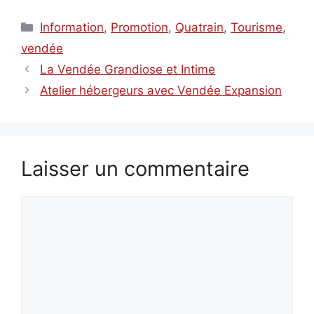
Catégories
Information
,
Promotion
,
Quatrain
,
Tourisme
,
vendée
La Vendée Grandiose et Intime
Atelier hébergeurs avec Vendée Expansion
Laisser un commentaire
Commentaire