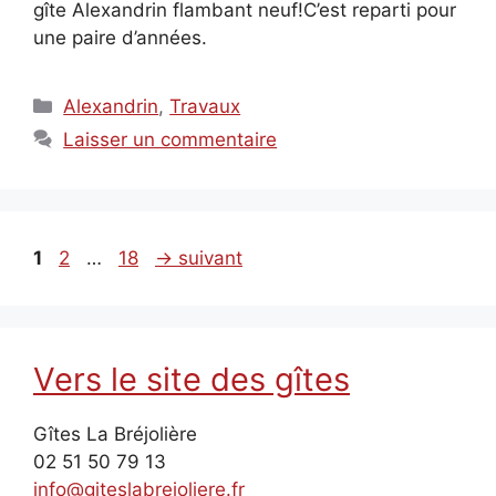
gîte Alexandrin flambant neuf!C’est reparti pour
une paire d’années.
Catégories
Alexandrin
,
Travaux
Laisser un commentaire
Page
Page
Page
1
2
…
18
→
suivant
Vers le site des gîtes
Gîtes La Bréjolière
02 51 50 79 13
info@giteslabrejoliere.fr