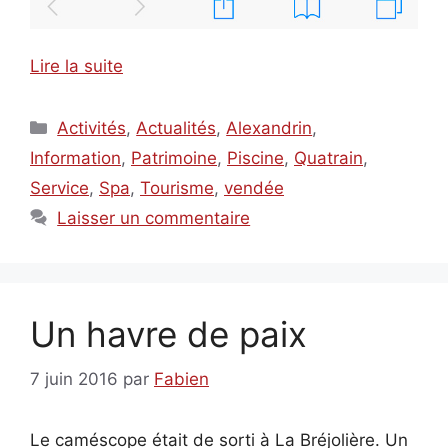
Lire la suite
Catégories
Activités
,
Actualités
,
Alexandrin
,
Information
,
Patrimoine
,
Piscine
,
Quatrain
,
Service
,
Spa
,
Tourisme
,
vendée
Laisser un commentaire
Un havre de paix
7 juin 2016
par
Fabien
Le caméscope était de sorti à La Bréjolière. Un