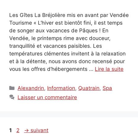
Les Gîtes La Bréjolière mis en avant par Vendée
Tourisme « L’hiver est bientôt fini, il est temps
de songer aux vacances de Pâques ! En
Vendée, le printemps rime avec douceur,
tranquillité et vacances paisibles. Les
températures clémentes invitent à la relaxation
et à la détente, nous avons donc recensé pour
vous les offres d’hébergements …
Lire la suite
Catégories
Alexandrin
,
Information
,
Quatrain
,
Spa
Laisser un commentaire
Page
Page
1
2
→
suivant