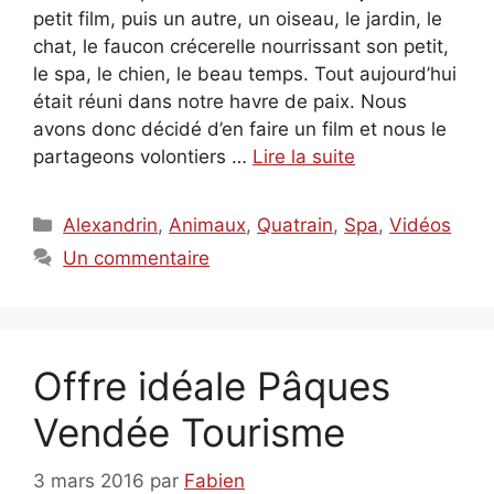
petit film, puis un autre, un oiseau, le jardin, le
chat, le faucon crécerelle nourrissant son petit,
le spa, le chien, le beau temps. Tout aujourd’hui
était réuni dans notre havre de paix. Nous
avons donc décidé d’en faire un film et nous le
partageons volontiers …
Lire la suite
Catégories
Alexandrin
,
Animaux
,
Quatrain
,
Spa
,
Vidéos
Un commentaire
Offre idéale Pâques
Vendée Tourisme
3 mars 2016
par
Fabien