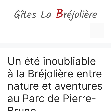
Aller
au
contenu
Menu
Un été inoubliable
à la Bréjolière entre
nature et aventures
au Parc de Pierre-
Brune