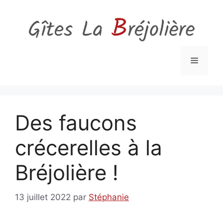
Aller
au
contenu
Menu
Des faucons
crécerelles à la
Bréjolière !
13 juillet 2022
par
Stéphanie