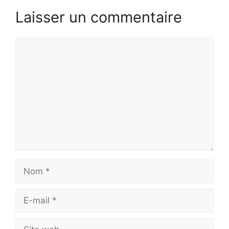
Laisser un commentaire
Commentaire
Nom
E-
mail
Site