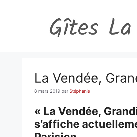
Aller
au
contenu
La Vendée, Grand
8 mars 2019
par
Stéphanie
« La Vendée, Grandi
s’affiche actuellem
Parisien