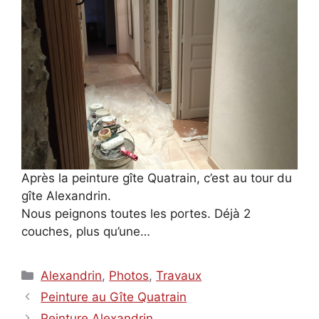
Après la peinture gîte Quatrain, c’est au tour du
gîte Alexandrin.
Nous peignons toutes les portes. Déjà 2
couches, plus qu’une…
Catégories
Alexandrin
,
Photos
,
Travaux
Peinture au Gîte Quatrain
Peinture Alexandrin