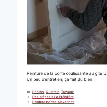
Peinture de la porte coulissante au gîte Q
Un peu d’entretien, ça fait du bien !
Catégories
Photos
,
Quatrain
,
Travaux
Des crêpes à La Bréjolière
Peinture portes Alexandrin