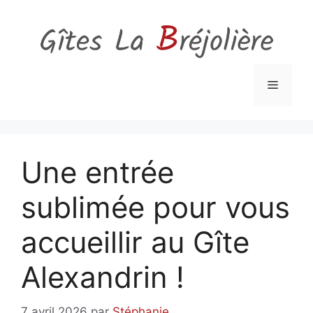
Aller
au
contenu
Menu
Une entrée
sublimée pour vous
accueillir au Gîte
Alexandrin !
7 avril 2026
par
Stéphanie