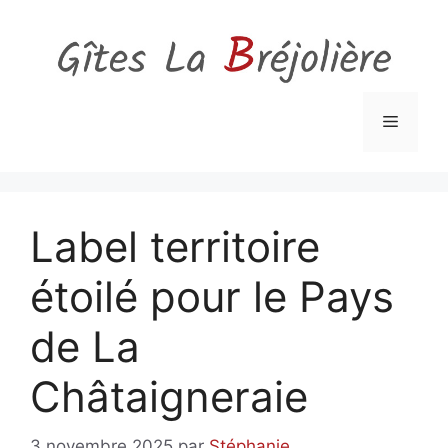
Aller
au
contenu
Menu
Label territoire
étoilé pour le Pays
de La
Châtaigneraie
3 novembre 2025
par
Stéphanie