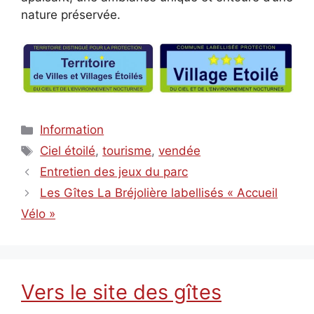
nature préservée.
Catégories
Information
Étiquettes
Ciel étoilé
,
tourisme
,
vendée
Entretien des jeux du parc
Les Gîtes La Bréjolière labellisés « Accueil
Vélo »
Vers le site des gîtes