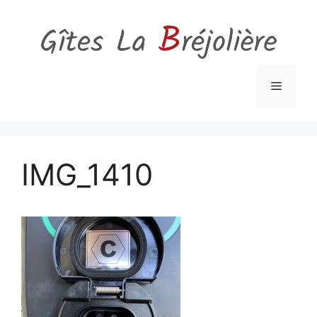
Aller
au
contenu
Menu
IMG_1410