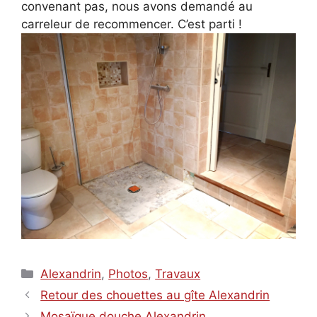
convenant pas, nous avons demandé au
carreleur de recommencer. C’est parti !
Catégories
Alexandrin
,
Photos
,
Travaux
Retour des chouettes au gîte Alexandrin
Mosaïque douche Alexandrin