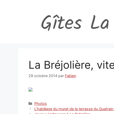
Aller
au
contenu
La Bréjolière, vite
29 octobre 2014
par
Fabien
Catégories
Photos
L’habillage du muret de la terrasse du Quatrain