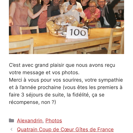
C’est avec grand plaisir que nous avons reçu
votre message et vos photos.
Merci à vous pour vos sourires, votre sympathie
et à l’année prochaine (vous êtes les premiers à
faire 3 séjours de suite, la fidélité, ça se
récompense, non ?)
Catégories
Alexandrin
,
Photos
Quatrain Coup de Cœur Gîtes de France