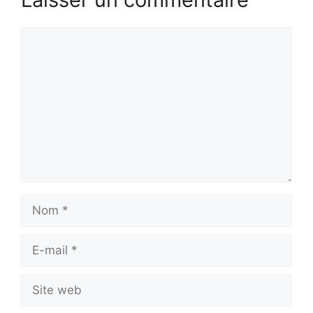
Commentaire
Nom
E-
mail
Site
web