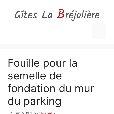
Aller
au
contenu
Menu
Fouille pour la
semelle de
fondation du mur
du parking
17 juin 2014
par
Fabien