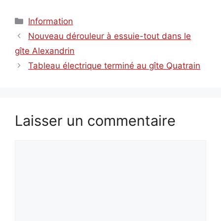
Catégories
Information
Nouveau dérouleur à essuie-tout dans le
gîte Alexandrin
Tableau électrique terminé au gîte Quatrain
Laisser un commentaire
Commentaire