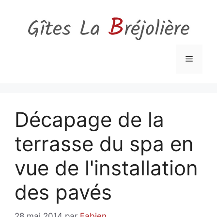
Aller
au
contenu
Menu
Décapage de la
terrasse du spa en
vue de l'installation
des pavés
28 mai 2014
par
Fabien