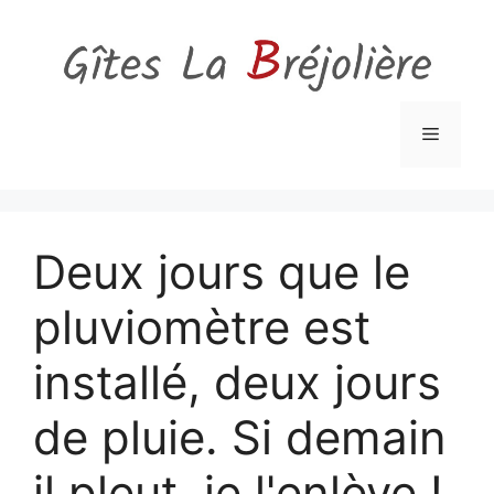
Aller
au
contenu
Menu
Deux jours que le
pluviomètre est
installé, deux jours
de pluie. Si demain
il pleut, je l'enlève !