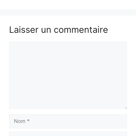
Laisser un commentaire
Commentaire
Nom
E-