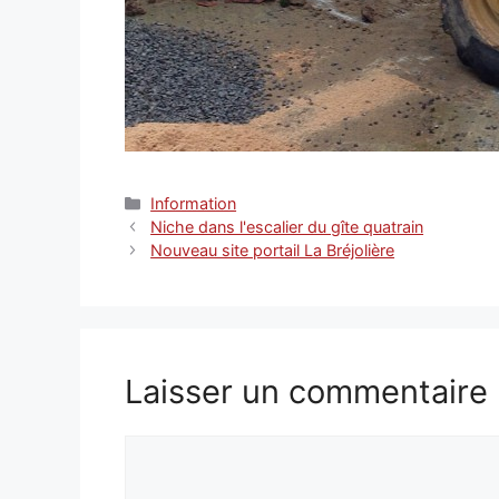
Catégories
Information
Niche dans l'escalier du gîte quatrain
Nouveau site portail La Bréjolière
Laisser un commentaire
Commentaire