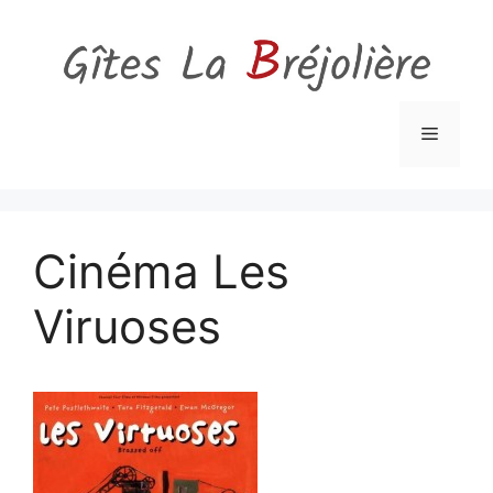
Aller
au
contenu
Menu
Cinéma Les
Viruoses