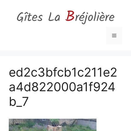
Aller
au
contenu
Menu
ed2c3bfcb1c211e2
a4d822000a1f924
b_7