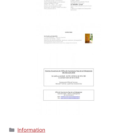
Catégories
Information