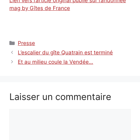
Lien vers l’article original publié sur randonnée
mag by Gîtes de France
Catégories
Presse
L’escalier du gîte Quatrain est terminé
Et au milieu coule la Vendée…
Laisser un commentaire
Commentaire