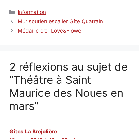
Catégories
Information
Mur soutien escalier Gîte Quatrain
Médaille d’or Love&Flower
2 réflexions au sujet de
“Théâtre à Saint
Maurice des Noues en
mars”
Gites La Brejolière