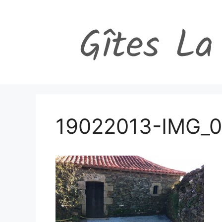
Aller
au
contenu
19022013-IMG_0