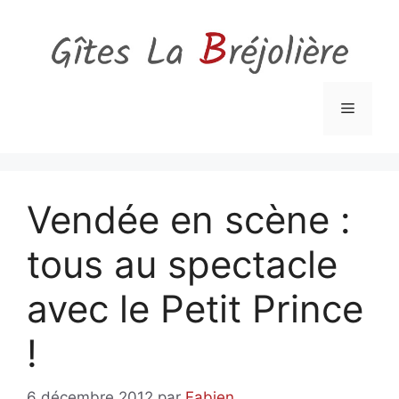
Aller
au
contenu
Menu
Vendée en scène :
tous au spectacle
avec le Petit Prince
!
6 décembre 2012
par
Fabien