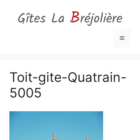
Aller
au
contenu
Menu
Toit-gite-Quatrain-
5005