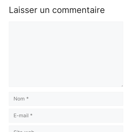
Laisser un commentaire
Commentaire
Nom
E-
mail
Site