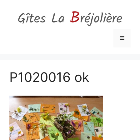
Aller
au
contenu
Menu
P1020016 ok