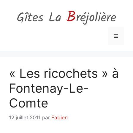
Aller
au
contenu
Menu
« Les ricochets » à
Fontenay-Le-
Comte
12 juillet 2011
par
Fabien