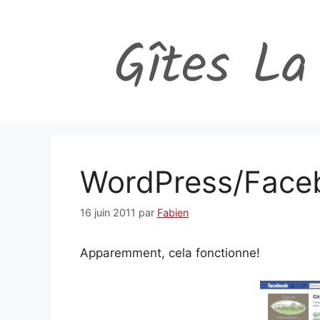
Aller
au
contenu
WordPress/Faceb
16 juin 2011
par
Fabien
Apparemment, cela fonctionne!