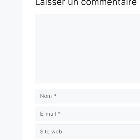
Laisser un commentaire
Commentaire
Nom
E-
mail
Site
web