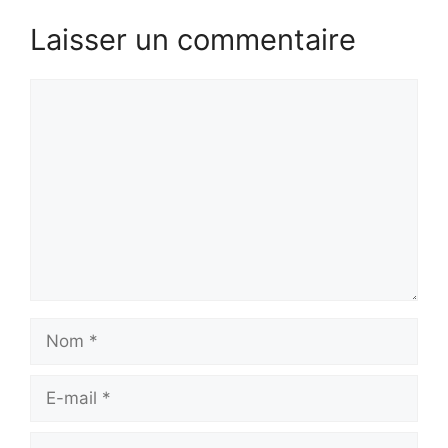
Laisser un commentaire
Commentaire
Nom
E-
mail
Site