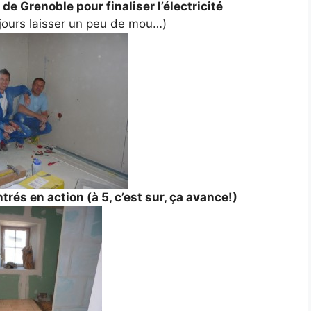
 de Grenoble pour finaliser l’électricité
oujours laisser un peu de mou…)
rés en action (à 5, c’est sur, ça avance!)