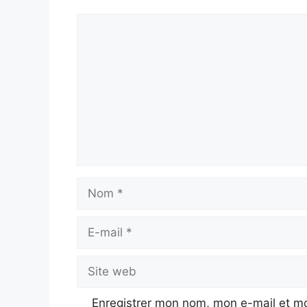
Commentaire
Nom
E-
mail
Site
web
Enregistrer mon nom, mon e-mail et mo