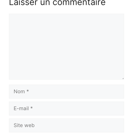
Laisser un commentaire
Commentaire
Nom
E-
mail
Site
web